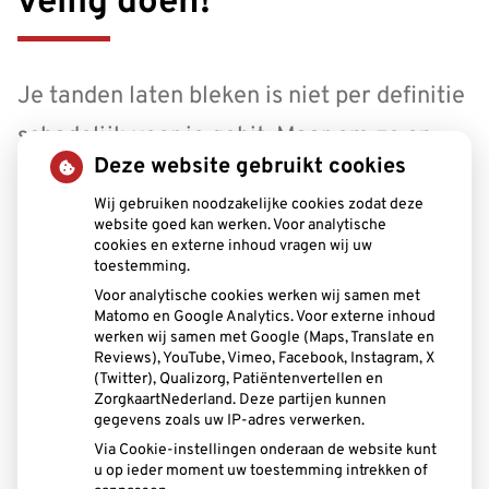
veilig doen!
Je tanden laten bleken is niet per definitie
schadelijk voor je gebit. Maar om ze op
Deze website gebruikt cookies
een veilig manier lichter te krijgen, is het
Wij gebruiken noodzakelijke cookies zodat deze
wel van belang dit altijd in overleg met je
website goed kan werken. Voor analytische
cookies en externe inhoud vragen wij uw
tandarts of mondhygiënist te doen.
toestemming.
Voor analytische cookies werken wij samen met
Matomo en Google Analytics. Voor externe inhoud
werken wij samen met Google (Maps, Translate en
Reviews), YouTube, Vimeo, Facebook, Instagram, X
Lees het hele artikel op:
(Twitter), Qualizorg, Patiëntenvertellen en
ZorgkaartNederland. Deze partijen kunnen
allesoverhetgebit.nl
gegevens zoals uw IP-adres verwerken.
Via Cookie-instellingen onderaan de website kunt
Publicatiedatum:
22-05-2026
u op ieder moment uw toestemming intrekken of