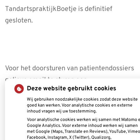
TandartspraktijkBoetje is definitief
gesloten.
Voor het doorsturen van patientendossiers
gelieve email te sturen aan :
Deze website gebruikt cookies
tandartspraktijkboetje@gmail.com.
Wij gebruiken noodzakelijke cookies zodat deze website
goed kan werken. Voor analytische cookies en externe
inhoud vragen wij uw toestemming.
Voor analytische cookies werken wij samen met Matomo 
Google Analytics. Voor externe inhoud werken wij samen
Uw Zorg Online
|
Beheer
met Google (Maps, Translate en Reviews), YouTube, Vimeo
Facebook, Instagram, X (Twitter), Qualizorg,